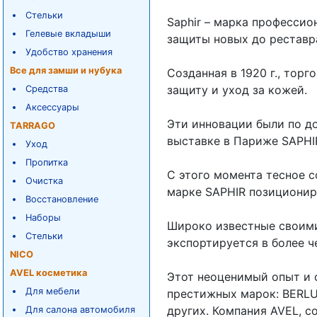
Стельки
Saphir – марка профессио
Гелевые вкладыши
защиты новых до рестав
Удобство хранения
Все для замши и нубука
Созданная в 1920 г., тор
защиту и уход за кожей.
Средства
Аксессуары
Эти инновации были по д
TARRAGO
выставке в Париже SAPHI
Уход
Пропитка
С этого момента тесное 
Очистка
марке SAPHIR позициониро
Восстановление
Наборы
Широко известные своими
Стельки
экспортируется в более ч
NICO
AVEL косметика
Этот неоценимый опыт и 
Для мебели
престижных марок: BERLU
других. Компания AVEL, со
Для салона автомобиля