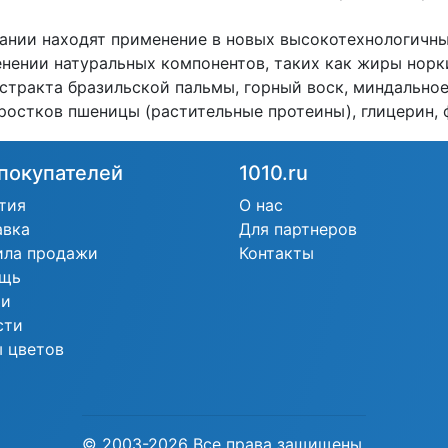
ании находят применение в новых высокотехнологичны
енении натуральных компонентов, таких как жиры норк
кстракта бразильской пальмы, горный воск, миндально
 ростков пшеницы (растительные протеины), глицерин,
покупателей
1010.ru
тия
О нас
авка
Для партнеров
ила продажи
Контакты
щь
ьи
сти
 цветов
© 2003-2026 Все права защищены.