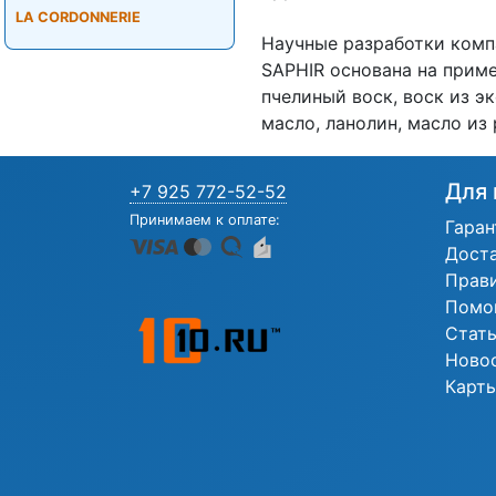
LA CORDONNERIE
Научные разработки комп
SAPHIR основана на прим
пчелиный воск, воск из э
масло, ланолин, масло из
Для 
+7 925 772-52-52
Принимаем к оплате:
Гаран
Дост
Прав
Помо
Стат
Ново
Карты