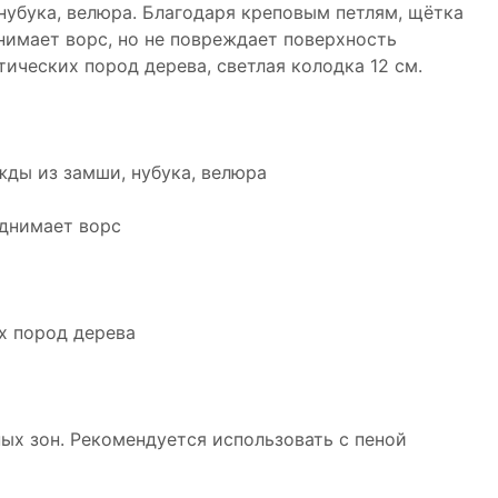
нубука, велюра. Благодаря креповым петлям, щётка
нимает ворс, но не повреждает поверхность
тических пород дерева, светлая колодка 12 см.
жды из замши, нубука, велюра
однимает ворс
их пород дерева
ых зон. Рекомендуется использовать с пеной