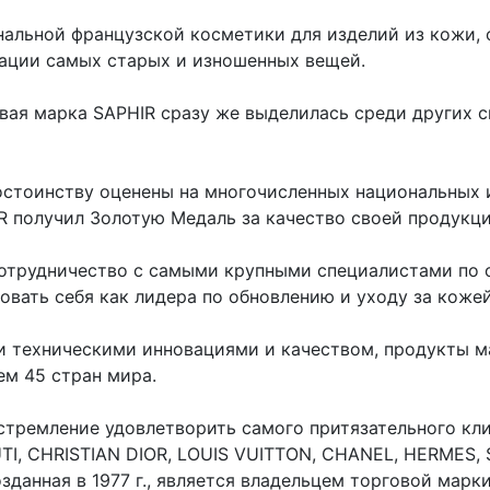
нальной французской косметики для изделий из кожи,
рации самых старых и изношенных вещей.
говая марка SAPHIR сразу же выделилась среди других
остоинству оценены на многочисленных национальных 
R получил Золотую Медаль за качество своей продукц
сотрудничество с самыми крупными специалистами по 
вать себя как лидера по обновлению и уходу за кожей
 техническими инновациями и качеством, продукты м
ем 45 стран мира.
стремление удовлетворить самого притязательного кл
TI, CHRISTIAN DIOR, LOUIS VUITTON, CHANEL, HERMES,
зданная в 1977 г., является владельцем торговой марки