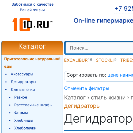
Заботимся о качестве
+7 92
Вашей жизни
On-line гипермарк
Каталог
Приготовление натуральной
16
9
EXCALIBUR
STOCKLI
TRIBE
еды
Аксессуары
Сортировать по:
цене
наим
Дегидраторы
Отменить фильтры
Для выпечки
Каталог ›
стиль жизни ›
Разное
дегидраторы
Расстоечные шкафы
Формы
Дегидрато
Хлебницы
Хлебопечки