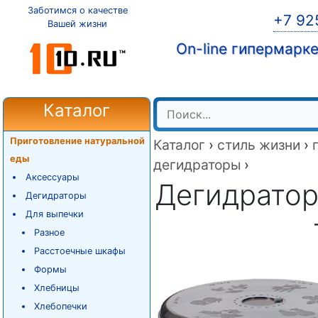
Заботимся о качестве
+7 92
Вашей жизни
On-line гипермарк
Каталог
Приготовление натуральной
Каталог
›
стиль жизни
›
еды
дегидраторы
›
Аксессуары
Дегидратор 
Дегидраторы
Для выпечки
Разное
Расстоечные шкафы
Формы
Хлебницы
Хлебопечки