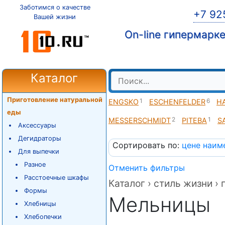
Заботимся о качестве
+7 92
Вашей жизни
On-line гипермарк
Каталог
Приготовление натуральной
1
6
ENGSKO
ESCHENFELDER
H
еды
2
1
MESSERSCHMIDT
PITEBA
S
Аксессуары
Дегидраторы
Сортировать по:
цене
наим
Для выпечки
Разное
Отменить фильтры
Расстоечные шкафы
Каталог ›
стиль жизни ›
Формы
Мельницы
Хлебницы
Хлебопечки