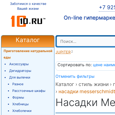
Заботимся о качестве
+7 92
Вашей жизни
On-line гипермарк
Каталог
Приготовление натуральной
2
JUPITER
еды
Аксессуары
Сортировать по:
цене
наим
Дегидраторы
Отменить фильтры
Для выпечки
Каталог ›
стиль жизни ›
Разное
›
насадки messerschmid
Расстоечные шкафы
Формы
Насадки Me
Хлебницы
Хлебопечки