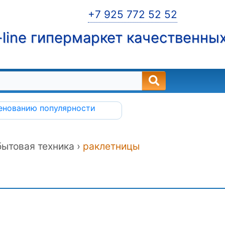
+7 925 772 52 52
line гипермаркет качественны
енованию
популярности
бытовая техника ›
раклетницы
ы