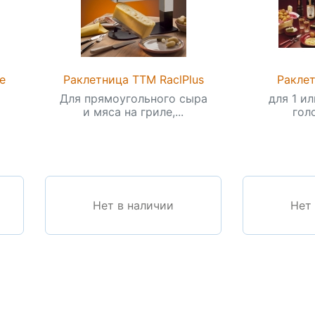
e
Раклетница TTM RaclPlus
Раклет
Для прямоугольного сыра
для 1 ил
и мяса на гриле,...
гол
Нет в наличии
Нет