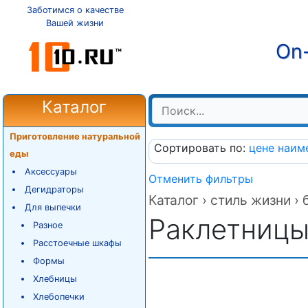
Заботимся о качестве
Вашей жизни
On-
Каталог
Приготовление натуральной
Сортировать по:
цене
наим
еды
Аксессуары
Отменить фильтры
Дегидраторы
Каталог ›
стиль жизни ›
Для выпечки
Раклетниц
Разное
Расстоечные шкафы
Формы
Хлебницы
Хлебопечки