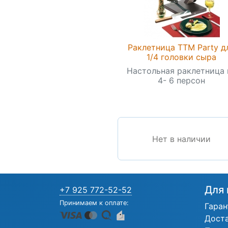
Раклетница TTM Party д
1/4 головки сыра
Настольная раклетница 
4- 6 персон
Нет в наличии
Для 
+7 925 772-52-52
Принимаем к оплате:
Гаран
Дост