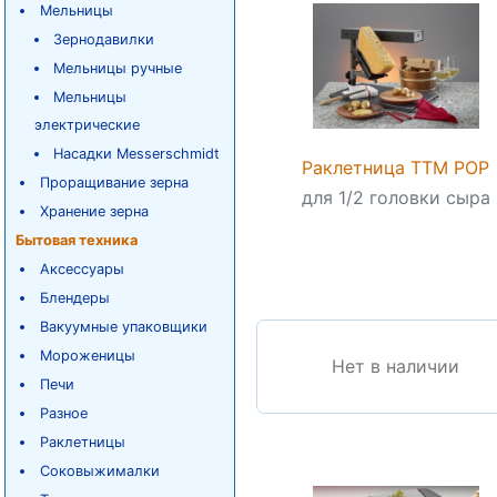
Мельницы
Зернодавилки
Мельницы ручные
Мельницы
электрические
Насадки Messerschmidt
Раклетница TTM POP
Проращивание зерна
для 1/2 головки сыра
Хранение зерна
Бытовая техника
Аксессуары
Блендеры
Вакуумные упаковщики
Мороженицы
Нет в наличии
Печи
Разное
Раклетницы
Соковыжималки