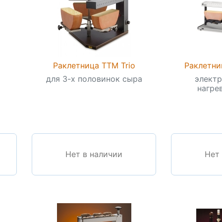
Раклетница TTM Trio
Раклетни
для 3-х половинок сыра
электр
нагрев
Нет в наличии
Нет