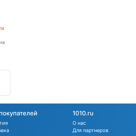
ля
на
покупателей
1010.ru
тия
О нас
авка
Для партнеров