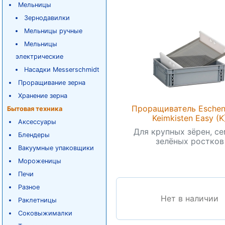
Мельницы
Зернодавилки
Мельницы ручные
Мельницы
электрические
Насадки Messerschmidt
Проращивание зерна
Хранение зерна
Проращиватель Eschen
Бытовая техника
Keimkisten Easy (K
Аксессуары
Для крупных зёрен, се
Блендеры
зелёных ростков
Вакуумные упаковщики
Мороженицы
Печи
Разное
Нет в наличии
Раклетницы
Соковыжималки