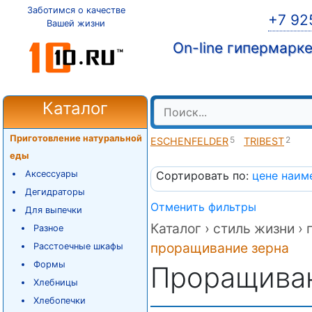
Заботимся о качестве
+7 92
Вашей жизни
On-line гипермарк
Каталог
Приготовление натуральной
5
2
ESCHENFELDER
TRIBEST
еды
Аксессуары
Сортировать по:
цене
наим
Дегидраторы
Отменить фильтры
Для выпечки
Каталог ›
стиль жизни ›
Разное
проращивание зерна
Расстоечные шкафы
Формы
Проращиван
Хлебницы
Хлебопечки