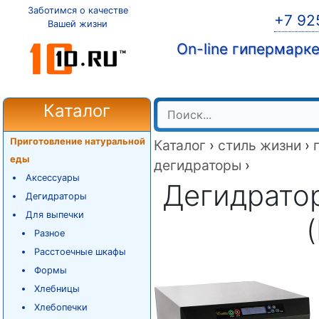
Заботимся о качестве
+7 92
Вашей жизни
On-line гипермарк
Каталог
Приготовление натуральной
Каталог
›
стиль жизни
›
еды
дегидраторы
›
Аксессуары
Дегидратор
Дегидраторы
Для выпечки
Разное
Расстоечные шкафы
Формы
Хлебницы
Хлебопечки