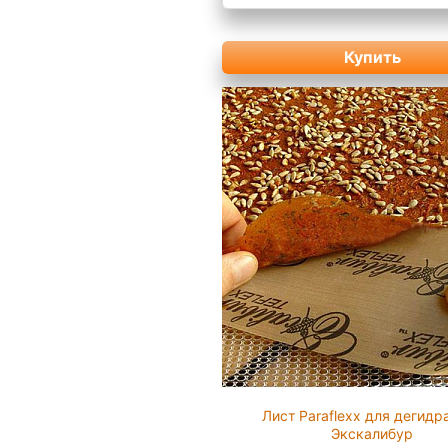
Купить
Лист Paraflexx для дегидр
Экскалибур