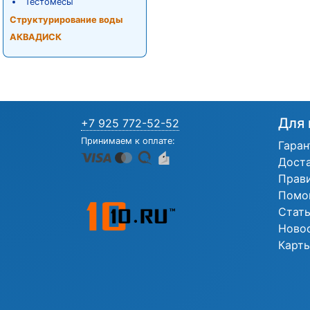
Тестомесы
Структурирование воды
АКВАДИСК
Для 
+7 925 772-52-52
Принимаем к оплате:
Гаран
Дост
Прав
Помо
Стат
Ново
Карты