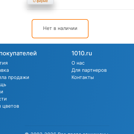
О фирме
Нет в наличии
покупателей
1010.ru
тия
О нас
авка
Для партнеров
ила продажи
Контакты
щь
ьи
сти
 цветов