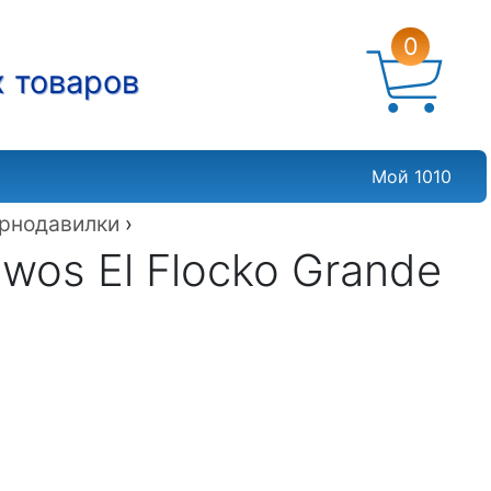
0
х товаров
Мой 1010
рнодавилки
›
os El Flocko Grande