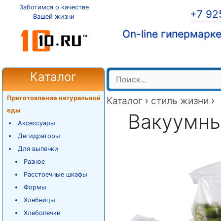
Заботимся о качестве
+7 92
Вашей жизни
On-line гипермарк
Каталог
Приготовление натуральной
Каталог
›
стиль жизни
›
еды
Вакуумны
Аксессуары
Дегидраторы
Для выпечки
Разное
Расстоечные шкафы
Формы
Хлебницы
Хлебопечки