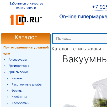
Заботимся о качестве
+7 92
Вашей жизни
On-line гипермарк
Каталог
Приготовление натуральной
Каталог
›
стиль жизни
›
еды
Вакуумны
Аксессуары
Дегидраторы
Для выпечки
Разное
Расстоечные шкафы
Формы
Хлебницы
Хлебопечки