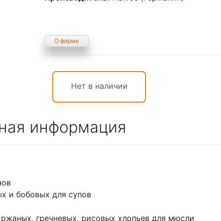
О фирме
Нет в наличии
ная информация
инов
х и бобовых для супов
 ржаных, гречневых, рисовых хлопьев для мюсли