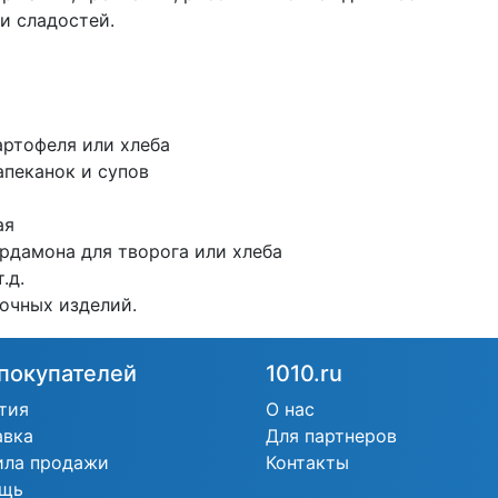
и сладостей.
артофеля или хлеба
запеканок и супов
ая
ардамона для творога или хлеба
т.д.
очных изделий.
покупателей
1010.ru
тия
О нас
авка
Для партнеров
ила продажи
Контакты
щь