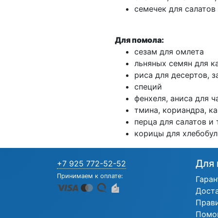
семечек для салатов 
Для помола:
сезам для омлета
льняных семян для к
риса для десертов, 
специй
фенхеля, аниса для ч
тмина, кориандра, к
перца для салатов и 
корицы для хлебобул
Для 
+7 925 772-52-52
Принимаем к оплате:
Гаран
Дост
Прав
Помо