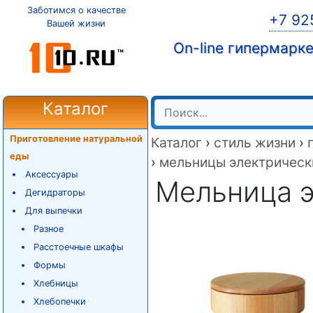
Заботимся о качестве
+7 92
Вашей жизни
On-line гипермарк
Каталог
Приготовление натуральной
Каталог
›
стиль жизни
›
еды
›
мельницы электрическ
Аксессуары
Мельница 
Дегидраторы
Для выпечки
Разное
Расстоечные шкафы
Формы
Хлебницы
Хлебопечки