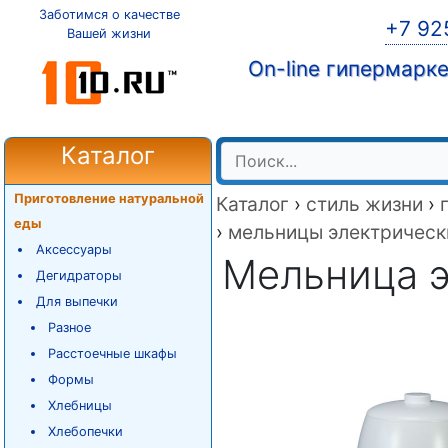
Заботимся о качестве
+7 92
Вашей жизни
On-line гипермарк
Каталог
Приготовление натуральной
Каталог
›
стиль жизни
›
еды
›
мельницы электрическ
Аксессуары
Мельница 
Дегидраторы
Для выпечки
Разное
Расстоечные шкафы
Формы
Хлебницы
Хлебопечки