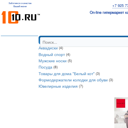
Заботимся о качестве
+7 925 7
Вашей жизни
On-line гипермаркет 
Аквадиски
(4)
Водный спорт
(4)
Мужские носки
(5)
Посуда
(8)
Товары для дома "Белый кот"
(3)
Формодержатели колодки для обуви
(3)
Ювелирные изделия
(7)