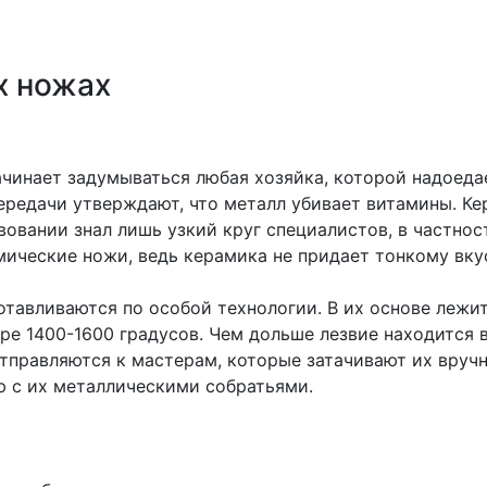
х ножах
инает задумываться любая хозяйка, которой надоеда
передачи утверждают, что металл убивает витамины. Ке
твовании знал лишь узкий круг специалистов, в частно
мические ножи, ведь керамика не придает тонкому вк
тавливаются по особой технологии. В их основе лежи
е 1400-1600 градусов. Чем дольше лезвие находится в
тправляются к мастерам, которые затачивают их вручн
ю с их металлическими собратьями.