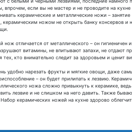
 с белыми и черными лезвиями, последние намного п
 впрочем, если вы не мастер и не проводите на кухне 
нивать керамические и металлические ножи – занятие 
, керамическим ножом не открыть банку консервов и не
ощи.
 нож отличается от металлического – он гигиеничен и
азрушают витамины, не впитывают запахи, не отдают п
 тех, кто внимательно следит за здоровьем и ценит в
 удобно нарезать фрукты и мягкие овощи, даже самый
риспособление – он будет прилипать к лезвию. Керами
аллического ножа сложно привыкнуть к керамике, ведь
авить лезвие и не слишком на него давить. Также быва
 Набор керамических ножей на кухне здорово облегчи