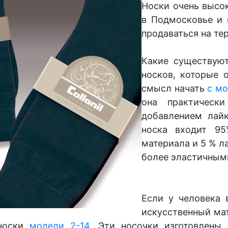
Носки очень высок
в Подмосковье и п
продаваться на те
Какие существую
носков, которые о
смысл начать
с мо
она практическ
добавлением лайк
носка входит 95
материала и 5 % л
более эластичными
Если у человека 
искусственный мат
носки
модели 2-14
. Эт
и носочки изготовлены 