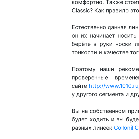
комфортно. Также стои
Classic?
Как правило
это
Естественно данная лин
он их начинает носить
берёте в руки носки 
тонкости и качестве тог
Поэтому наши рекомен
проверенные време
сайте
http://www.1010.ru
у другого сегмента и д
Вы на собственном прим
будет ходить и вы буд
разных
линеек
Collonil 