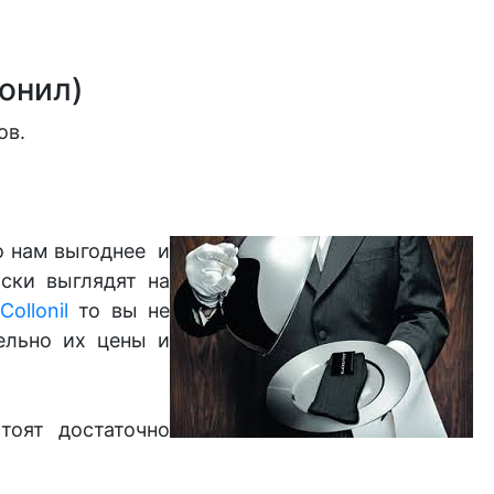
лонил)
ов.
о нам выгоднее и
ски выглядят на
Collonil
то вы не
ельно их цены и
тоят достаточно