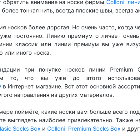
т обратить внимание на носки фирмы
Collonil ли
 более тонкая нить, всегда плоские швы, всегда 
ия носков более дорогая. Но очень часто, когда 
 уже постоянно. Линию премиум отличает очень
линии классик или линии премиум вы уже визу
о или иного носка.
дации при покупке носков линии Premium Cla
нем то, что вы уже до этого использов
/
в Интернет
магазине. Вот этот основной ассор
ругого направления из других материалов.
ере поймёте, какие носки вам больше всего под
ете выглядеть наиболее привлекательно. Также 
Clasic Socks Box
и
Collonil Premium Socks Box
и друг