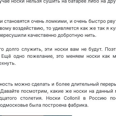
учае носки нельзя сушить на батарее либо на др
и становятся очень ломкими, и очень быстро рвут
ому воздействию, то удивляется как же так я ку
 пересушили качественно добротную нить.
ого долго служить, эти носки вам не будут. По
 Ещё одно пожелание, это меняем носки как м
охнуть.
жность можно сделать и более длительный перер
Давайте посмотрим, какие же носки на данный м
дцатого столетия. Носки Collonil в Россию п
Подмосковье была построена фабрика.