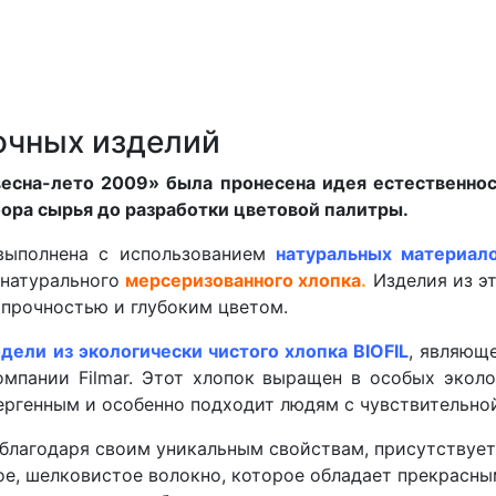
очных изделий
есна-лето 2009» была пронесена идея естественнос
бора сырья до разработки цветовой палитры.
выполнена с использованием
натуральных материал
 натурального
мерсеризованного хлопка
.
Изделия из эт
прочностью и глубоким цветом.
дели из экологически чистого хлопка BIOFIL
, являющ
омпании Filmar. Этот хлопок выращен в особых эколо
ергенным и особенно подходит людям с чувствительно
 благодаря своим уникальным свойствам, присутствует
ое, шелковистое волокно, которое обладает прекрас