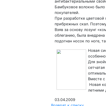
антибактериальными свойс
Бамбуковое волокно было 
покупателей.
При разработке цветовой 
прибрежных скал. Поэтому
Взяв за основу лозунг «к
облеганию, была внедрена
подогнан носок по ноге, 
Новая си
особенно
Для зной
сетчатая
оптималь
Вместе с
Новая ко
летними 
03.04.2009
Возврат к списку