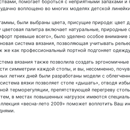
твами, помогает бороться с неприятными запахами и
удачно воплощено во многих моделях детской линейк
гаммы, были выбраны цвета, присущие природе: цвет д
 цветовая палитра включает натуральные, природные о
омфорт превыше всего», было уделено особое внимание
 новая система вязания, позволяющая учитывать релье
так же как профессиональный портной подгоняет одежду
стема вязания также позволила создать эргономичные
сти симметрии каждой стопы, и вы, несомненно, почу
ных летних дней были разработаны модели с облегченно
 система вязки позволяет стопе «дышать», отводя избы
ной терморегуляции, препятствующей перегреву стопы
 тем, в местах повышенных нагрузок имеются специал
ллекция «весна-лето 2009» поможет воплотить Ваш и
днями.