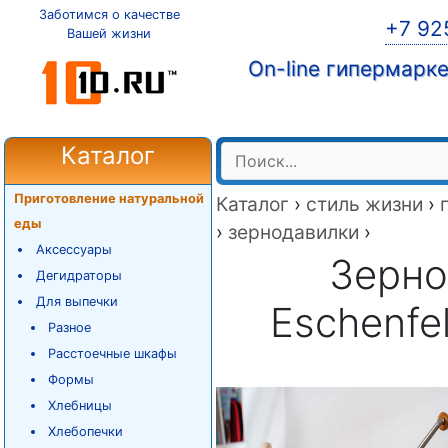
Заботимся о качестве
+7 92
Вашей жизни
On-line гипермарк
Каталог
Приготовление натуральной
Каталог
›
стиль жизни
›
еды
›
зернодавилки
›
Аксессуары
Зерно
Дегидраторы
Для выпечки
Eschenfe
Разное
Расстоечные шкафы
Формы
Хлебницы
Хлебопечки