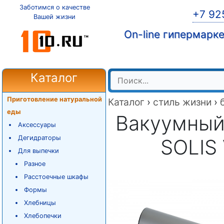
Заботимся о качестве
+7 92
Вашей жизни
On-line гипермарк
Каталог
Приготовление натуральной
Каталог
›
стиль жизни
›
еды
Вакуумный
Аксессуары
Дегидраторы
SOLIS 
Для выпечки
Разное
Расстоечные шкафы
Формы
Хлебницы
Хлебопечки