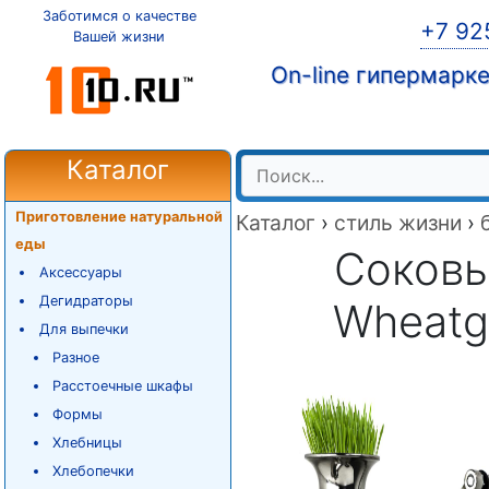
Заботимся о качестве
+7 92
Вашей жизни
On-line гипермарк
Каталог
Приготовление натуральной
Каталог
›
стиль жизни
›
еды
Соковы
Аксессуары
Дегидраторы
Wheatgr
Для выпечки
Разное
Расстоечные шкафы
Формы
Хлебницы
Хлебопечки