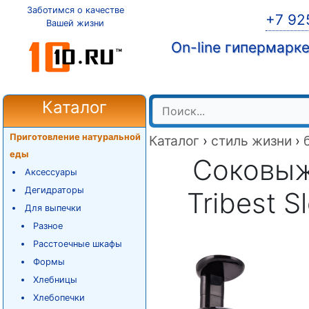
Заботимся о качестве
+7 92
Вашей жизни
On-line гипермарк
Каталог
Приготовление натуральной
Каталог
›
стиль жизни
›
еды
Соковыж
Аксессуары
Дегидраторы
Tribest 
Для выпечки
Разное
Расстоечные шкафы
Формы
Хлебницы
Хлебопечки