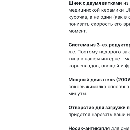
Шнек с двумя витками
из 
медицинской керамики Ult
кусочка, а не один (как 
понизить скорость его в
момент.
Система из 3-ех редукто
л.с. Поэтому недорого за
типа в нашем интернет-ма
корнеплодов, овощей и фр
Мощный двигатель (200
соковыжималка способна п
минуты.
Отверстие для загрузки 
придется нарезать ваши и
Носик-антикапля
для сме