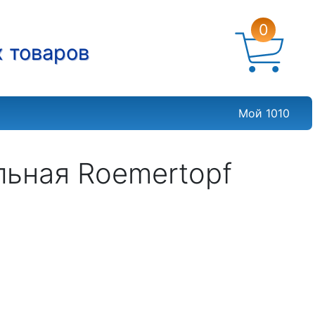
0
х товаров
Мой 1010
льная Roemertopf