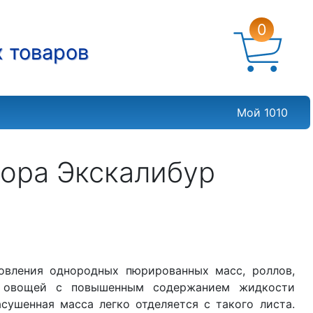
0
х товаров
Мой 1010
тора Экскалибур
товления однородных пюрированных масс, роллов,
 овощей с повышенным содержанием жидкости
асушенная масса легко отделяется с такого листа.