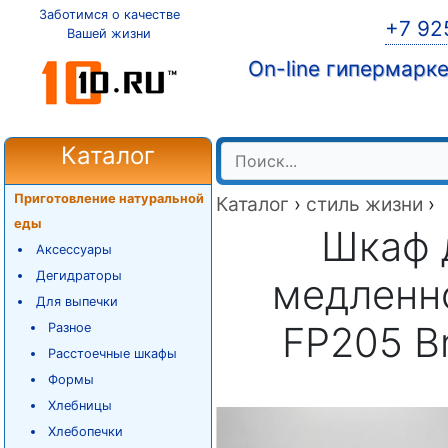
Заботимся о качестве
+7 92
Вашей жизни
On-line гипермарк
Каталог
Приготовление натуральной
Каталог
›
стиль жизни
›
еды
Шкаф 
Аксессуары
Дегидраторы
медленн
Для выпечки
FP205 Br
Разное
Расстоечные шкафы
Формы
Хлебницы
Хлебопечки