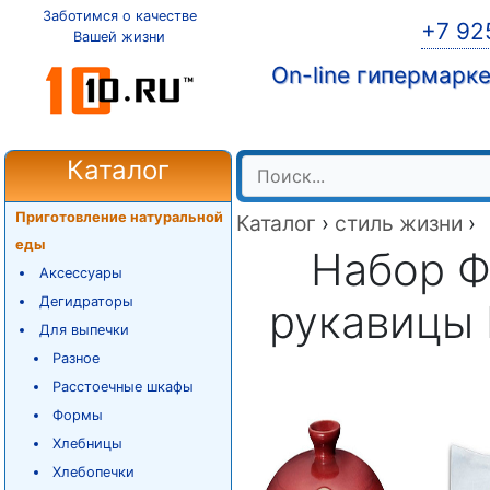
Заботимся о качестве
+7 92
Вашей жизни
On-line гипермарк
Каталог
Приготовление натуральной
Каталог
›
стиль жизни
›
еды
Набор Ф
Аксессуары
Дегидраторы
рукавицы 
Для выпечки
Разное
Расстоечные шкафы
Формы
Хлебницы
Хлебопечки