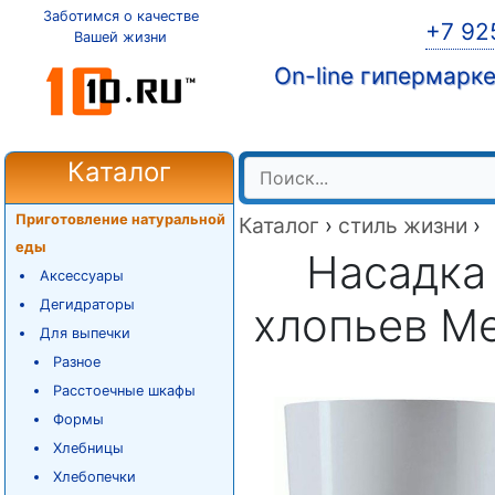
Заботимся о качестве
+7 92
Вашей жизни
On-line гипермарк
Каталог
Приготовление натуральной
Каталог
›
стиль жизни
›
еды
Насадка
Аксессуары
Дегидраторы
хлопьев Me
Для выпечки
Разное
Расстоечные шкафы
Формы
Хлебницы
Хлебопечки