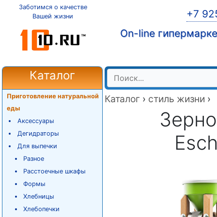
Заботимся о качестве
+7 92
Вашей жизни
On-line гипермарк
Каталог
Приготовление натуральной
Каталог
›
стиль жизни
›
еды
Зерно
Аксессуары
Дегидраторы
Esch
Для выпечки
Разное
Расстоечные шкафы
Формы
Хлебницы
Хлебопечки