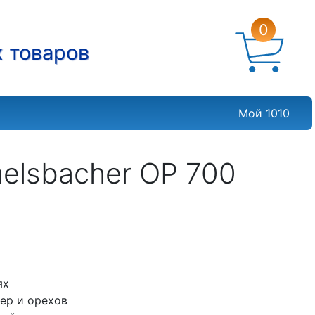
0
х товаров
Мой 1010
lsbacher OP 700
ях
ер и орехов