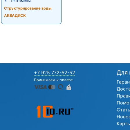
Тестомесы
Структурирование воды
АКВАДИСК
Для 
+7 925 772-52-52
Принимаем к оплате:
Гаран
Дост
Прав
Помо
Стат
Ново
Карты