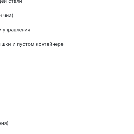
щей стали
н чиа)
)
у управления
ышки и пустом контейнере
ния)