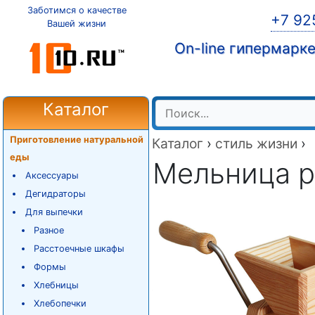
Заботимся о качестве
+7 92
Вашей жизни
On-line гипермарк
Каталог
Приготовление натуральной
Каталог
›
стиль жизни
›
еды
Мельница ру
Аксессуары
Дегидраторы
Для выпечки
Разное
Расстоечные шкафы
Формы
Хлебницы
Хлебопечки