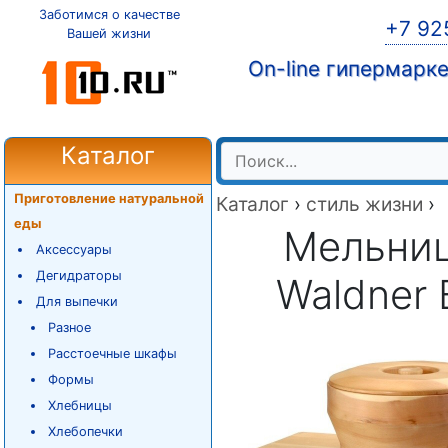
Заботимся о качестве
+7 92
Вашей жизни
On-line гипермарк
Каталог
Приготовление натуральной
Каталог
›
стиль жизни
›
еды
Мельниц
Аксессуары
Дегидраторы
Waldner 
Для выпечки
Разное
Расстоечные шкафы
Формы
Хлебницы
Хлебопечки