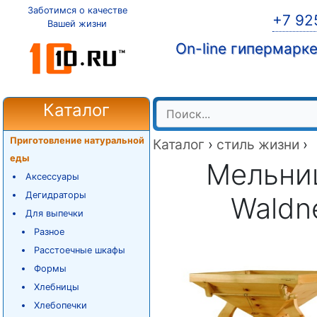
Заботимся о качестве
+7 92
Вашей жизни
On-line гипермарк
Каталог
Приготовление натуральной
Каталог
›
стиль жизни
›
еды
Мельни
Аксессуары
Дегидраторы
Waldn
Для выпечки
Разное
Расстоечные шкафы
Формы
Хлебницы
Хлебопечки