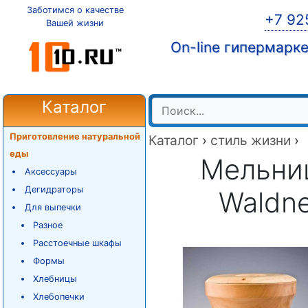
Заботимся о качестве
+7 92
Вашей жизни
On-line гипермарк
Каталог
Приготовление натуральной
Каталог
›
стиль жизни
›
еды
Мельни
Аксессуары
Дегидраторы
Waldne
Для выпечки
Разное
Расстоечные шкафы
Формы
Хлебницы
Хлебопечки