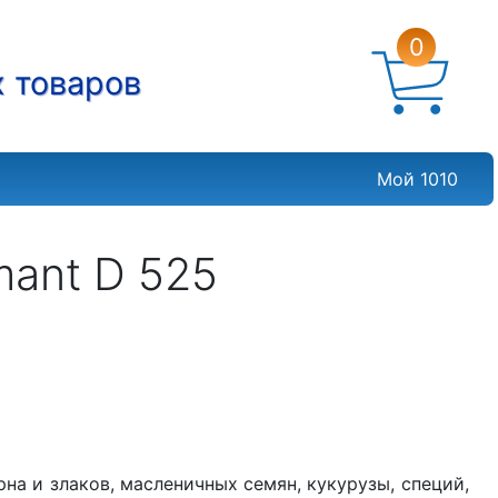
0
х товаров
Мой 1010
mant D 525
на и злаков, масленичных семян, кукурузы, специй,