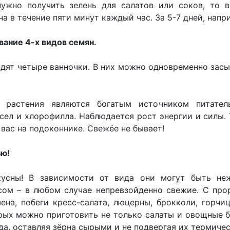
ужно получить зелень для салатов или соков, то в
 в течение пяти минут каждый час. За 5-7 дней, напр
ание 4-х видов семян.
дят четыре ванночки. В них можно одновременно засып
растения являются богатым источником питатель
сел и хлорофилла. Наблюдается рост энергии и силы.
 вас на подоконнике. Свежéе не бывает!
ю!
кусны! В зависимости от вида они могут быть н
ом – в любом случае непревзойденно свежие. С прор
ена, побеги кресс-салата, люцерны, брокколи, горчи
рых можно приготовить не только салаты и овощные б
да, оставляя зёрна сырыми и не подвергая их термиче