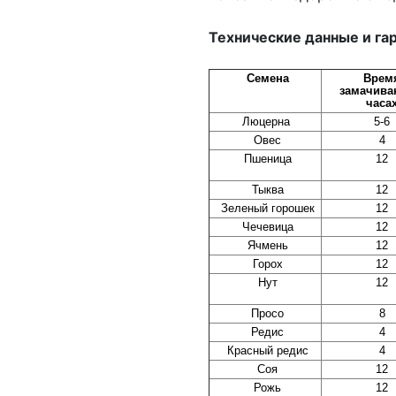
Технические данные и гар
Семена
Врем
замачива
часа
Люцерна
5-6
Овес
4
Пшеница
12
Тыква
12
Зеленый горошек
12
Чечевица
12
Ячмень
12
Горох
12
Нут
12
Просо
8
Редис
4
Красный редис
4
Соя
12
Рожь
12