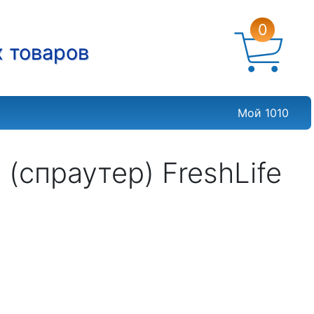
0
х товаров
Мой 1010
спраутер) FreshLife