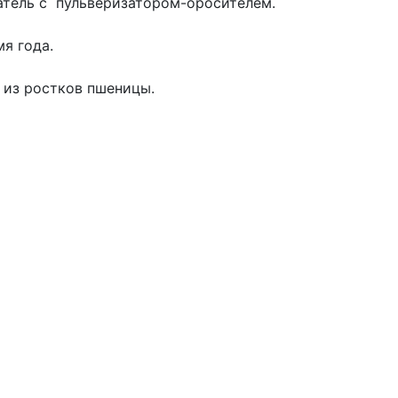
тель с пульверизатором-оросителем.
мя года.
а из ростков пшеницы.