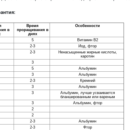
антия:
я
Время
Особенности
ния в
проращивания в
х
днях
5
Витамин В2
2-3
Иод, фтор
2-3
Ненасыщенные жирные кислоты,
каротин
3
5
Альбумин
3
Альбумин
2-3
Кремний
3
Альбумин
3
Альбумин, лучше усваивается
бланшированным или вареным
3
Альбумин, фтор
2
2
2-3
Альбумин
2-3
Фтор