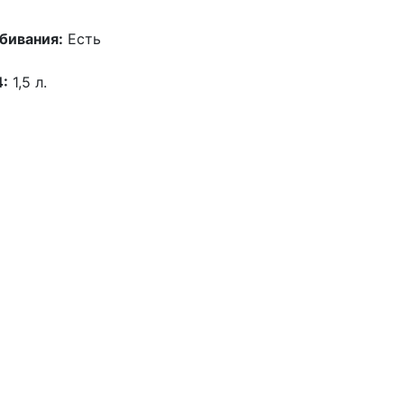
бивания:
Есть
4:
1,5 л.