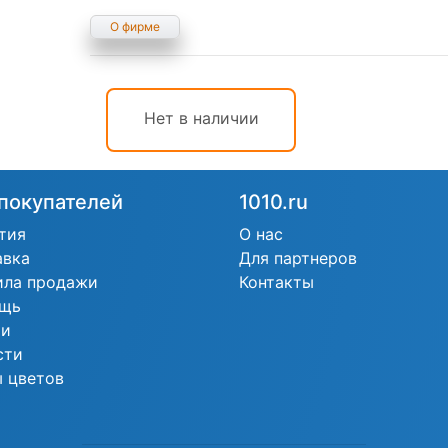
О фирме
Нет в наличии
покупателей
1010.ru
тия
О нас
авка
Для партнеров
ила продажи
Контакты
щь
ьи
сти
 цветов