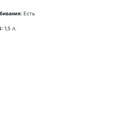
бивания:
Есть
4:
1,5 л.