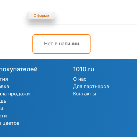
О фирме
Нет в наличии
покупателей
1010.ru
тия
О нас
авка
Для партнеров
ила продажи
Контакты
щь
ьи
сти
 цветов