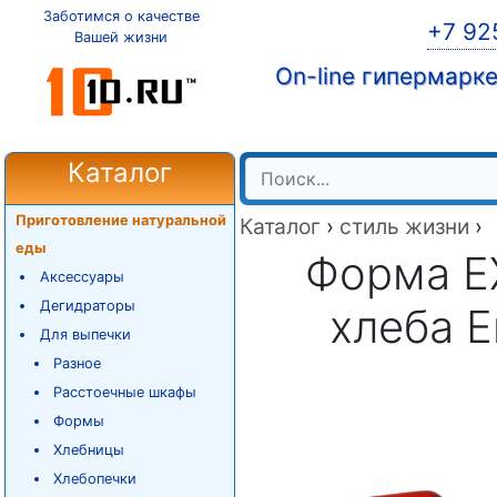
Заботимся о качестве
+7 92
Вашей жизни
On-line гипермарк
Каталог
Приготовление натуральной
Каталог
›
стиль жизни
›
еды
Форма E
Аксессуары
Дегидраторы
хлеба E
Для выпечки
Разное
Расстоечные шкафы
Формы
Хлебницы
Хлебопечки