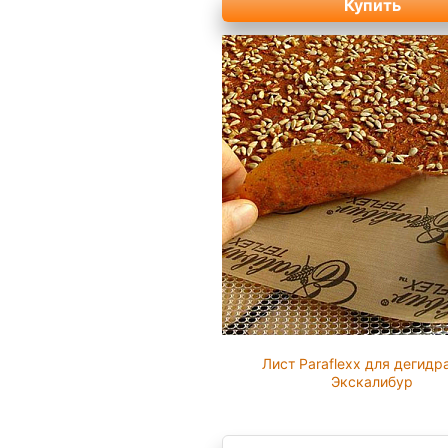
Купить
Лист Paraflexx для дегидр
Экскалибур