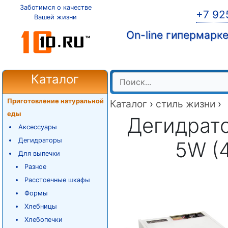
Заботимся о качестве
+7 92
Вашей жизни
On-line гипермарк
Каталог
Приготовление натуральной
Каталог
›
стиль жизни
›
еды
Дегидрато
Аксессуары
Дегидраторы
5W (
Для выпечки
Разное
Расстоечные шкафы
Формы
Хлебницы
Хлебопечки