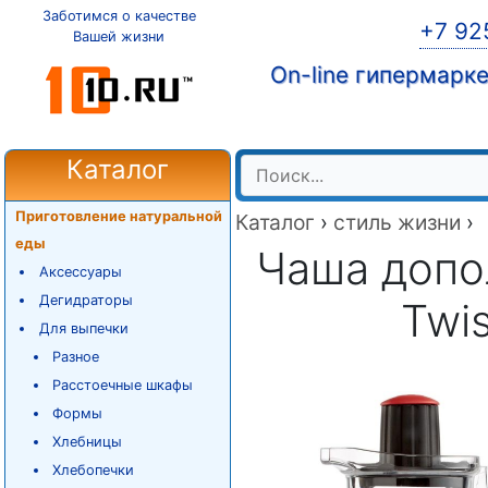
Заботимся о качестве
+7 92
Вашей жизни
On-line гипермарк
Каталог
Приготовление натуральной
Каталог
›
стиль жизни
›
еды
Чаша допо
Аксессуары
Дегидраторы
Twis
Для выпечки
Разное
Расстоечные шкафы
Формы
Хлебницы
Хлебопечки