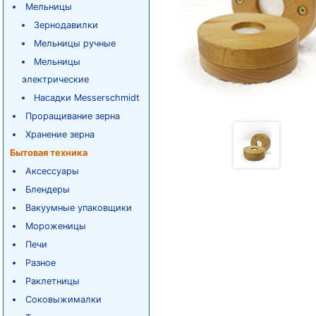
Мельницы
Зернодавилки
Мельницы ручные
Мельницы
электрические
Насадки Messerschmidt
Проращивание зерна
Хранение зерна
Бытовая техника
Аксессуары
Блендеры
Вакуумные упаковщики
Мороженицы
Печи
Разное
Раклетницы
Соковыжималки