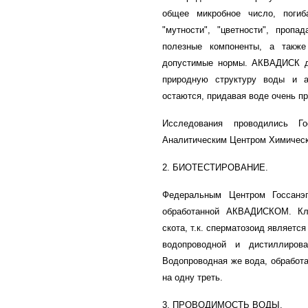
общее микробное число, погиб
"мутности", "цветности", про
полезные компоненты, а такж
допустимые нормы. АКВАДИСК дей
природную структуру воды и а
остаются, придавая воде очень п
Исследования проводились Г
Аналитическим Центром Химическ
2. БИОТЕСТИРОВАНИЕ.
Федеральным Центром Госсанэп
обработанной АКВАДИСКОМ. Кле
скота, т.к. сперматозоид являетс
водопроводной и дистиллиров
Водопроводная же вода, обработ
на одну треть.
3. ПРОВОДИМОСТЬ ВОДЫ.