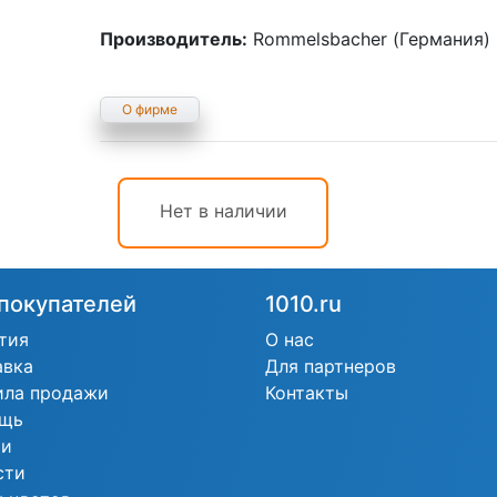
Производитель:
Rommelsbacher (Германия)
О фирме
Нет в наличии
покупателей
1010.ru
тия
О нас
авка
Для партнеров
ила продажи
Контакты
щь
ьи
сти