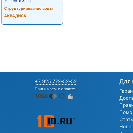
Тестомесы
Структурирование воды
АКВАДИСК
Для 
+7 925 772-52-52
Принимаем к оплате:
Гаран
Дост
Прав
Помо
Стат
Ново