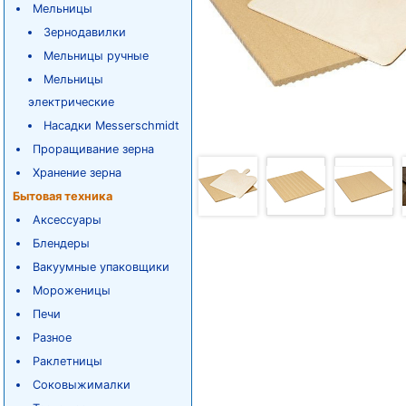
Мельницы
Зернодавилки
Мельницы ручные
Мельницы
электрические
Насадки Messerschmidt
Проращивание зерна
Хранение зерна
Бытовая техника
Аксессуары
Блендеры
Вакуумные упаковщики
Мороженицы
Печи
Разное
Раклетницы
Соковыжималки