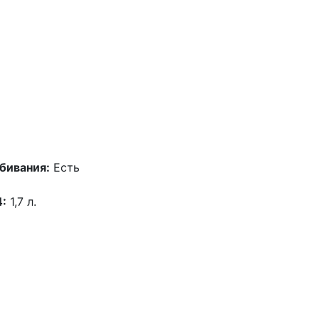
бивания:
Есть
4:
1,7 л.