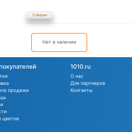
О фирме
Нет в наличии
покупателей
1010.ru
тия
О нас
авка
Для партнеров
ила продажи
Контакты
щь
ьи
сти
 цветов