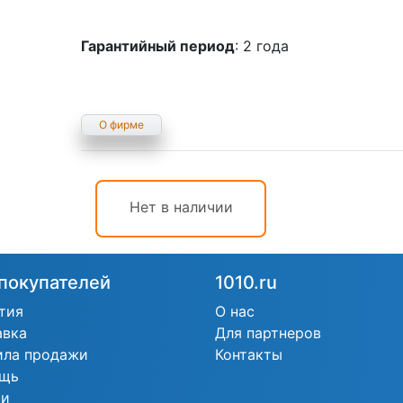
Гарантийный период
: 2 года
О фирме
Нет в наличии
покупателей
1010.ru
тия
О нас
авка
Для партнеров
ила продажи
Контакты
щь
ьи