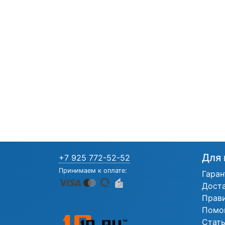
Для 
+7 925 772-52-52
Принимаем к оплате:
Гаран
Дост
Прав
Помо
Стат