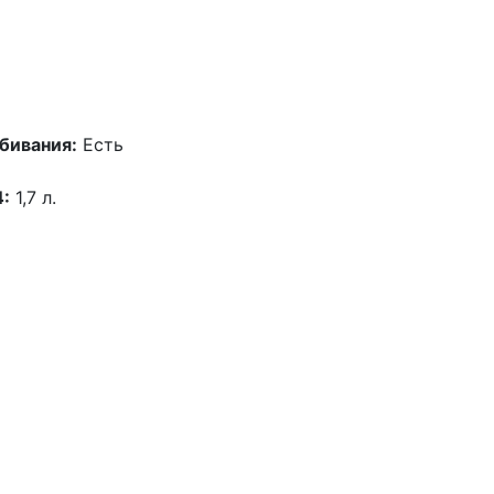
бивания:
Есть
4:
1,7 л.