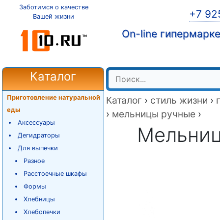
Заботимся о качестве
+7 92
Вашей жизни
On-line гипермарк
Каталог
Приготовление натуральной
Каталог
›
стиль жизни
›
еды
›
мельницы ручные
›
Аксессуары
Мельница
Дегидраторы
Для выпечки
Разное
Расстоечные шкафы
Формы
Хлебницы
Хлебопечки