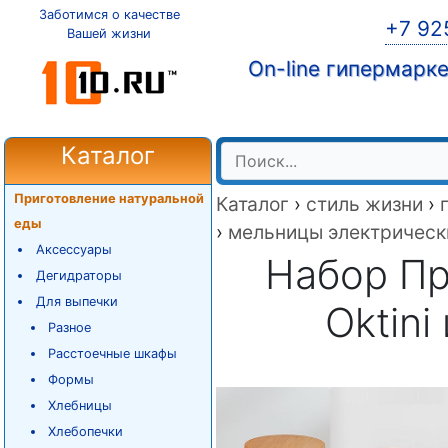
Заботимся о качестве
+7 92
Вашей жизни
On-line гипермарк
Каталог
Приготовление натуральной
Каталог
›
стиль жизни
›
еды
›
мельницы электрическ
Аксессуары
Набор Пр
Дегидраторы
Для выпечки
Oktini
Разное
Расстоечные шкафы
Формы
Хлебницы
Хлебопечки