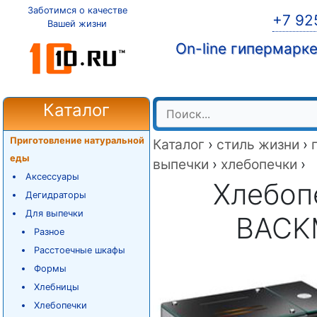
Заботимся о качестве
+7 92
Вашей жизни
On-line гипермарк
Каталог
Приготовление натуральной
Каталог
›
стиль жизни
›
еды
выпечки
›
хлебопечки
›
Аксессуары
Хлебоп
Дегидраторы
Для выпечки
BACK
Разное
Расстоечные шкафы
Формы
Хлебницы
Хлебопечки