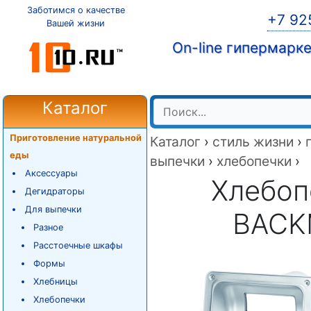
Заботимся о качестве
+7 92
Вашей жизни
On-line гипермарк
Каталог
Приготовление натуральной
Каталог
›
стиль жизни
›
еды
выпечки
›
хлебопечки
›
Аксессуары
Хлебоп
Дегидраторы
Для выпечки
BACK
Разное
Расстоечные шкафы
Формы
Хлебницы
Хлебопечки