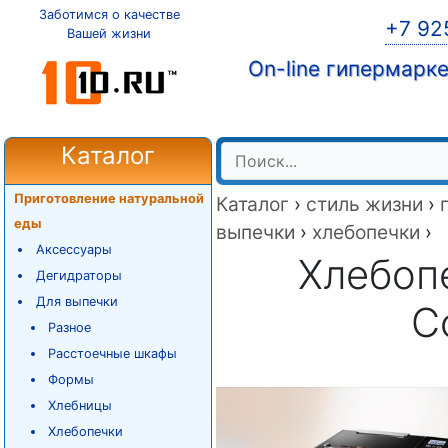
Заботимся о качестве
+7 92
Вашей жизни
On-line гипермарк
Каталог
Приготовление натуральной
Каталог
›
стиль жизни
›
еды
выпечки
›
хлебопечки
›
Аксессуары
Хлебоп
Дегидраторы
Для выпечки
C
Разное
Расстоечные шкафы
Формы
Хлебницы
Хлебопечки